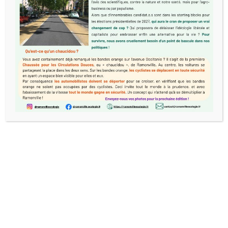
citoyen.ne.s et de
membres du parti
Europe Écologie Les
Verts
Nous saluons les 47,53% obtenus par
Christine ARRIGHI , membre de EELV et
candidate du Nouveau Front Populaire au
premier tour. Un tel score reconnaît sa