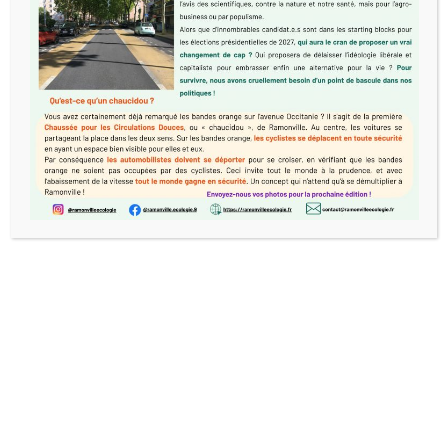
© Copyright 2016. All Rights Reserved. - Designed by :
BERNARD HOARAU
--| --
-Mentions Légales-
--| --
-Politique
de Confidentialité-
Nous utilisons des cookies pour vous garantir la meilleure
expérience sur notre site web. Si vous continuez à utiliser
ce site, nous supposerons que vous en êtes satisfait.
Accepter
Refuser