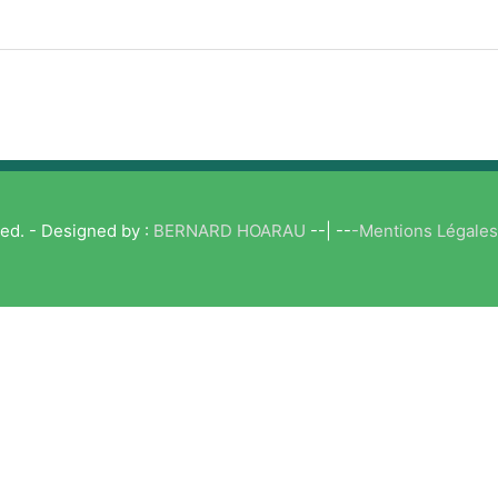
ed. - Designed by :
BERNARD HOARAU
--| --
-Mentions Légale