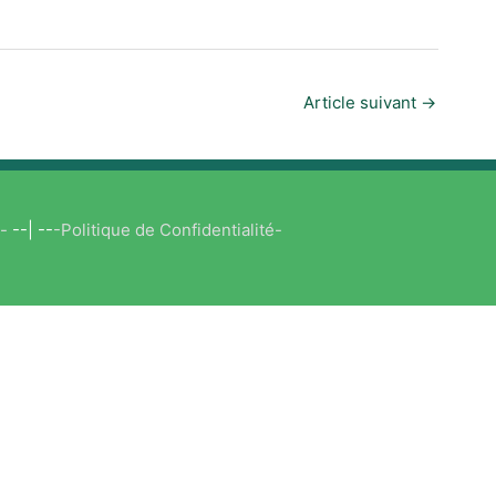
Article suivant
→
s-
--| --
-Politique de Confidentialité-