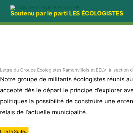
Aller
au
Soutenu par le parti LES ÉCOLOGISTES
contenu
Lettre du Groupe Ecologistes Ramonvillois et EELV à section d
Notre groupe de militants écologistes réunis au
accepté dès le départ le principe d’explorer a
politiques la possibilité de construire une ente
relais de l’actuelle municipalité.
Lire la Suite…