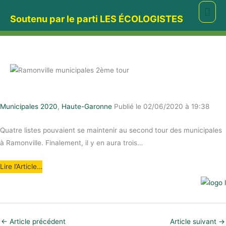
Aller
Men
Soutenu par le parti LES ÉCOLOGISTES
au
prin
contenu
Municipales 2020
,
Haute-Garonne
Publié le 02/06/2020 à 19:38
Quatre listes pouvaient se maintenir au second tour des municipales
à Ramonville. Finalement, il y en aura trois…
Lire l’Article…
←
Article précédent
Article suivant
→