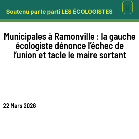
Aller
Men
Soutenu par le parti LES ÉCOLOGISTES
au
prin
contenu
Municipales à Ramonville : la gauche
écologiste dénonce l’échec de
l’union et tacle le maire sortant
22 Mars 2026