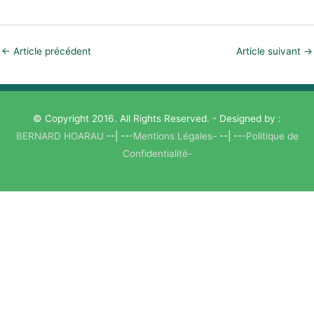
←
Article précédent
Article suivant
→
© Copyright 2016. All Rights Reserved. - Designed by :
BERNARD HOARAU
--| --
-Mentions Légales-
--| --
-Politique de
Confidentialité-