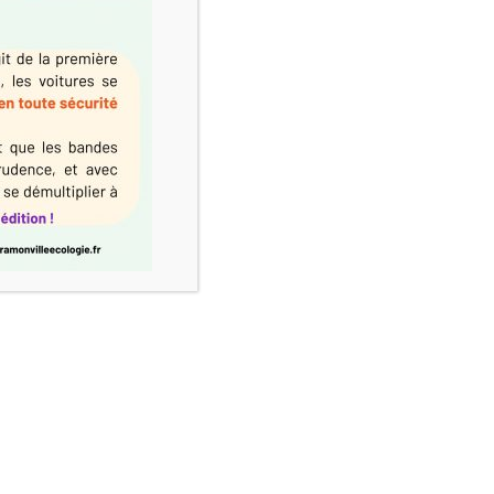
– Publié le 06/03/2026 à 09h30 À la tête de la liste, Karin
utin municipal, le collectif « Ramonville Écologie » poursuit