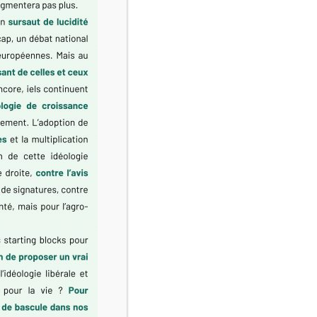
lectoral sans appel Le second tour des élections municipales
ement rejetée […]
ologie dévoile un
uiraud | 6 mars 2026 – 12:00 À Ramonville-Saint-Agne, à
6. Élaboré pendant dix mois au contact des habitants, il