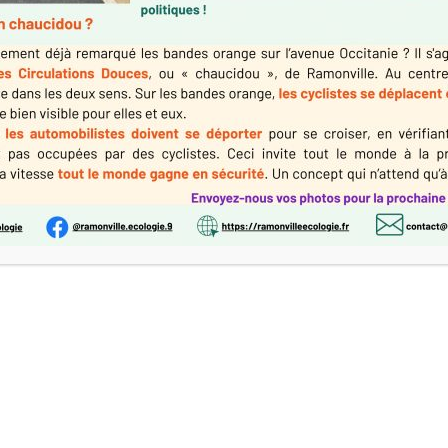
présente son programme
mme et revendique une « vraie alternative » Par Margot VENIER 
r en binôme. © « Ramonville Écologie » À quelques jours du scr