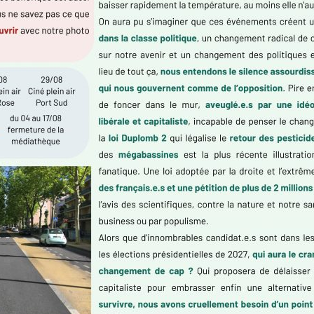
 de l’union et tacle le maire sortant 22 Mars 2026 Un verdict é
lle pour tous », menée par le maire sortant M. Lubac, a été larg
 : la liste Ramonville Éc
le un programme construit avec les habitants Amandine Blanc-G
résenté son programme dans un communiqué diffusé le 5 mars 202