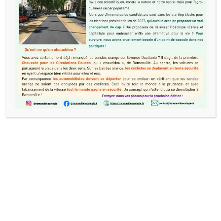
Trois mois après notre proposition d’attribuer
100 € à 500 foyers aux très faibles revenus,
celle-ci est toujours à l’étude du côté de la
majorité. Une absence de solidarité
regrettable.
En septembre 2020, soulignant que les
indemnités des élu.e.s ne devait pas être un
moyen d’accroître leurs revenus, nous avions
vainement proposé de réduire l’enveloppe de
20 % et de limiter la totalité des indemnités à
3.000 € pour l’élu cumulant des
mandats. Bien au-delà de la réduction de 7 %