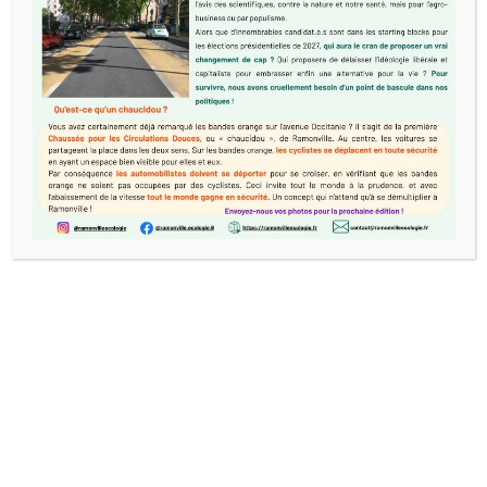
développement économique sur le territoire
de ses 36 communes.
Ce projet a tardé à être réalisé car il
convenait de régler des questions de droit
des sols et des paysages, de maitrise
foncière, d’accessibilité à cette partie du
territoire et de phasage de mise en œuvre
des projets économiques. Son
positionnement a évolué et sa dimension a
été réduite de moitié.
Entre temps les questions écologiques,